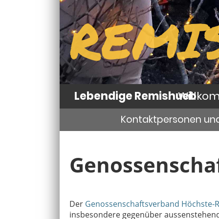
REMI
Lebendige Remishueb
Willko
Kontaktpersonen un
Genossenscha
Der
Genossenschaftsverband Höchste-
insbesondere gegenüber aussenstehender 