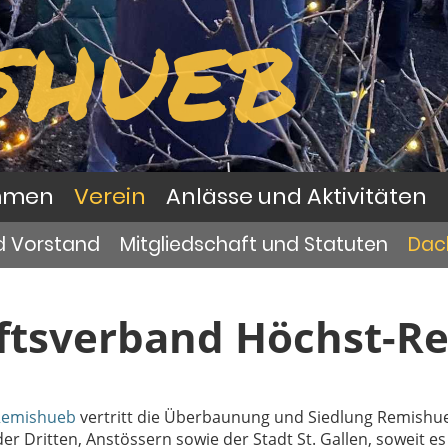
SHUEB
mmen
Verein
Anlässe und Aktivitäten
d Vorstand
Mitgliedschaft und Statuten
Dac
ftsverband Höchst-R
Remishueb
vertritt die Überbaunung und Siedlung Remishu
Dritten, Anstössern sowie der Stadt St. Gallen, soweit es 