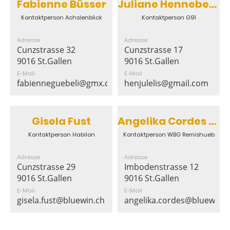
Fabienne Büsser
Juliane Henneberger
Kontaktperson Achslenblick
Kontaktperson G91
Adresse
Adresse
Cunzstrasse 32
Cunzstrasse 17
9016 St.Gallen
9016 St.Gallen
E-Mail
E-Mail
fabienneguebeli@gmx.ch
henjulelis@gmail.com
Gisela Fust
Angelika Cordes Weibel
Kontaktperson Habilon
Kontaktperson WBG Remishueb
Adresse
Adresse
Cunzstrasse 29
Imbodenstrasse 12
9016 St.Gallen
9016 St.Gallen
E-Mail
E-Mail
gisela.fust@bluewin.ch
angelika.cordes@bluewin.c